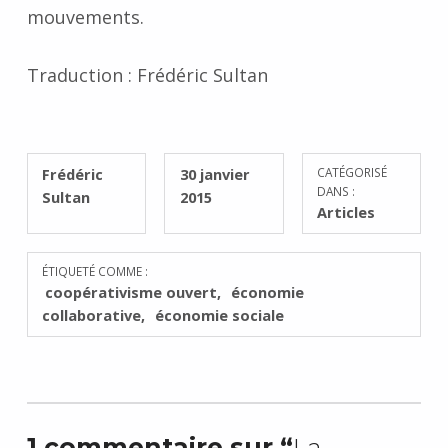
mouvements.
Traduction : Frédéric Sultan
RÉDIGÉ PAR :
PUBLIÉ SUR :
Frédéric
30 janvier
CATÉGORISÉ
DANS :
Sultan
2015
Articles
ÉTIQUETÉ COMME :
coopérativisme ouvert
économie
collaborative
économie sociale
1 commentaire sur “
La