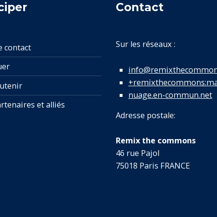
ciper
Contact
Sur les réseaux :
e contact
uer
info@remixthecommon
+remixthecommons:mat
utenir
nuage.en-commun.net
rtenaires et alliés
Adresse postale:
Remix the commons
46 rue Pajol
75018 Paris FRANCE