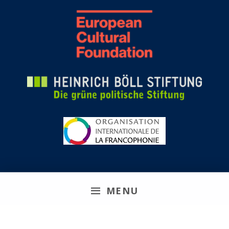
MENU
Remix Biens Communs 2026
Site web réalisé en collaboration avec
Réseau Koumbit
|