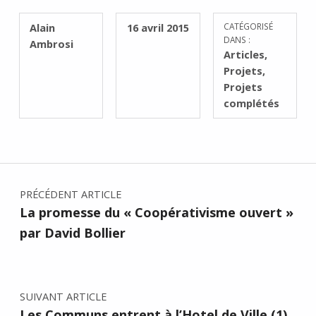
RÉDIGÉ PAR :
PUBLIÉ SUR :
Alain
16 avril 2015
CATÉGORISÉ
DANS :
Ambrosi
Articles
,
Projets
,
Projets
complétés
Navigation de l’article
PRÉCÉDENT ARTICLE
La promesse du « Coopérativisme ouvert »
par David Bollier
SUIVANT ARTICLE
Les Communs entrent à l’Hotel de Ville (1)