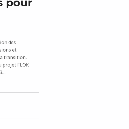
s pour
tion des
sions et
a transition,
u projet FLOK
23…