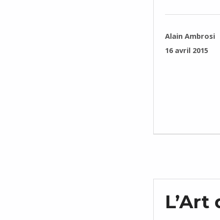
RÉDIGÉ PAR :
Alain Ambrosi
PUBLIÉ SUR :
16 avril 2015
L’Art