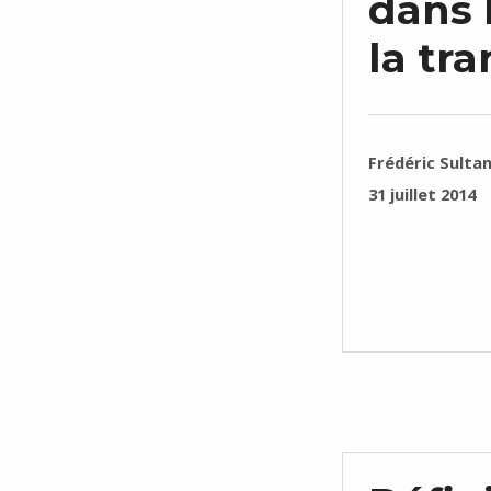
dans l
la tra
RÉDIGÉ PAR :
Frédéric Sulta
PUBLIÉ SUR :
31 juillet 2014