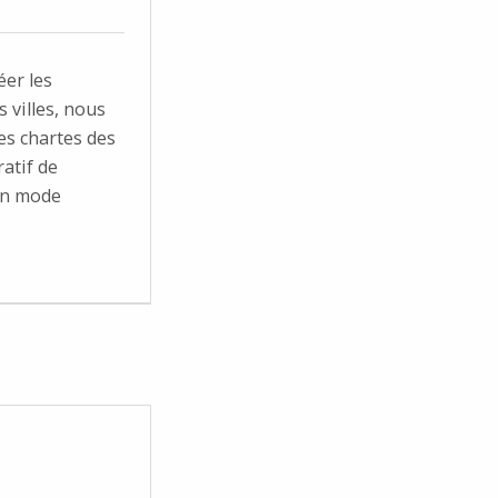
éer les
 villes, nous
es chartes des
atif de
un mode