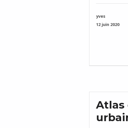
RÉDIGÉ PAR :
yves
PUBLIÉ SUR :
12 juin 2020
Atlas
urbai