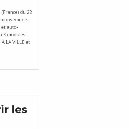
(France) du 22
des mouvements
 et auto-
n 3 modules:
 LA VILLE et
r les