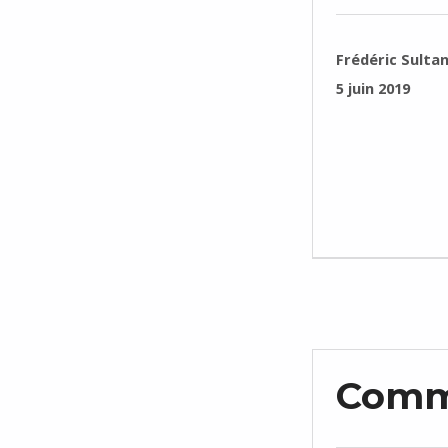
RÉDIGÉ PAR :
Frédéric Sulta
PUBLIÉ SUR :
5 juin 2019
Comm