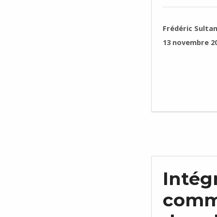
RÉDIGÉ PAR :
Frédéric Sulta
PUBLIÉ SUR :
13 novembre 2
Intég
commu