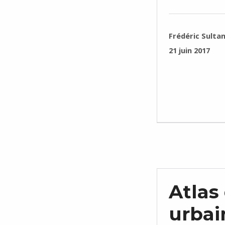
RÉDIGÉ PAR :
Frédéric Sulta
PUBLIÉ SUR :
21 juin 2017
Atlas
urbai