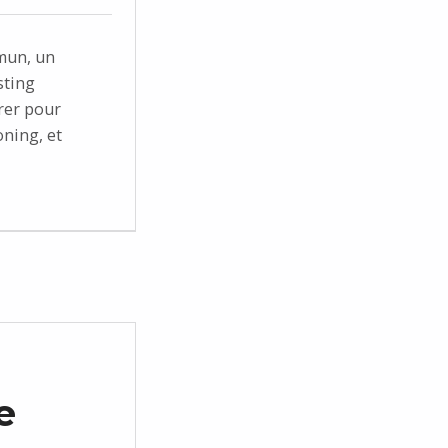
mmun, un
sting
rer pour
ning, et
e