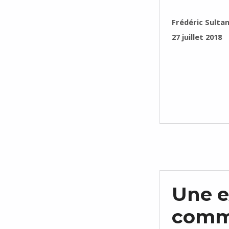
RÉDIGÉ PAR :
Frédéric Sulta
PUBLIÉ SUR :
27 juillet 2018
Une e
comm