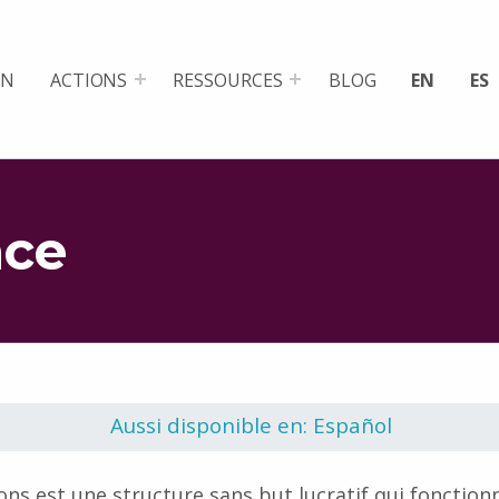
ON
ACTIONS
RESSOURCES
BLOG
EN
ES
nce
Aussi disponible en: Español
s est une structure sans but lucratif qui fonction