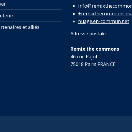
uer
info@remixthecommon
+remixthecommons:mat
utenir
nuage.en-commun.net
rtenaires et alliés
Adresse postale:
Remix the commons
46 rue Pajol
75018 Paris FRANCE