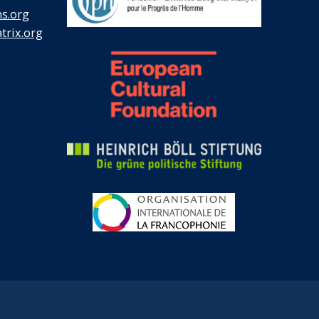
s.org
rix.org