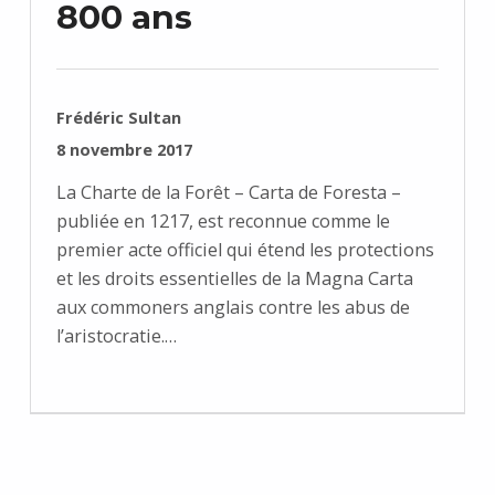
800 ans
RÉDIGÉ PAR :
Frédéric Sultan
PUBLIÉ SUR :
8 novembre 2017
La Charte de la Forêt – Carta de Foresta –
publiée en 1217, est reconnue comme le
premier acte officiel qui étend les protections
et les droits essentielles de la Magna Carta
aux commoners anglais contre les abus de
l’aristocratie.…