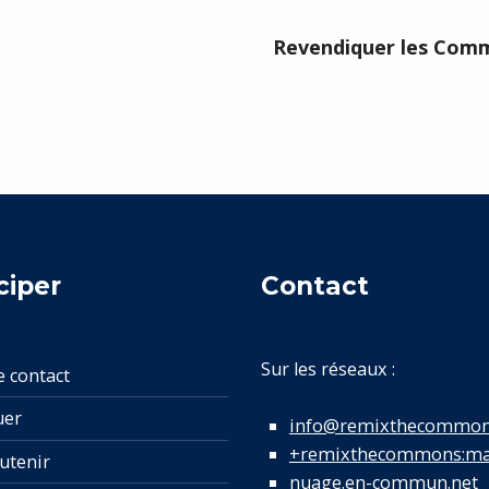
Revendiquer les Comm
ciper
Contact
Sur les réseaux :
e contact
uer
info@remixthecommon
+remixthecommons:mat
utenir
nuage.en-commun.net