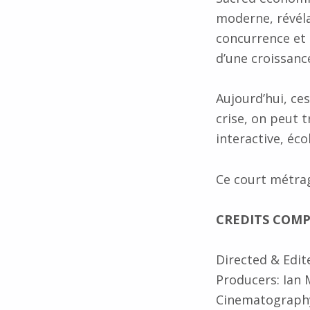
moderne, révéla
concurrence et 
d’une croissance
Aujourd’hui, ce
crise, on peut t
interactive, éco
Ce court métra
CREDITS COMP
Directed & Edit
Producers: Ian 
Cinematography