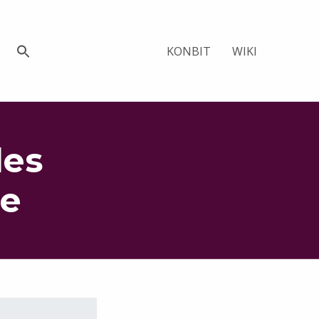
KONBIT
WIKI
les
ge