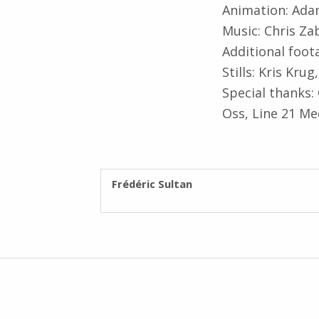
Animation: Ada
Music: Chris Za
Additional foot
Stills: Kris Kru
Special thanks: 
Oss, Line 21 Me
RÉDIGÉ PAR :
Frédéric Sultan
Navigation de l’article