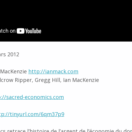
ars 2012
n MacKenzie
http://ianmack.com
crow Ripper, Gregg Hill, Ian MacKenzie
p://sacred-economics.com
tp://tinyurl.com/6qm37p9
s retrace l’histoire de l’argent de l’économie du do