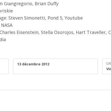
m Giangregorio, Brian Duffy
briskie
age: Steven Simonetti, Pond 5, Youtube
g, NASA
Charles Eisenstein, Stella Osorojos, Hart Traveller, 
dia
PUBLIÉ SUR :
13 décembre 2012
CA
Vi