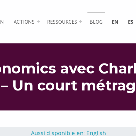
ON
ACTIONS
RESSOURCES
BLOG
EN
ES
onomics avec Char
 – Un court métra
Aussi disponible en: English