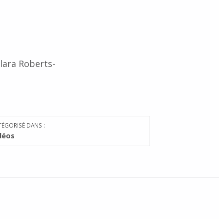
Clara Roberts-
TÉGORISÉ DANS :
déos