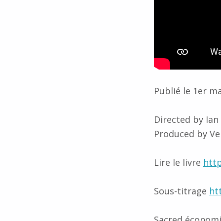
Publié le 1er m
Directed by Ia
Produced by Vel
Lire le livre
htt
Sous-titrage
ht
Sacred économic