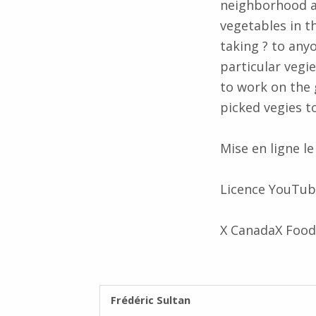
neighborhood a
vegetables in th
taking ? to any
particular vegie
to work on the 
picked vegies t
Mise en ligne le
Licence YouTub
X CanadaX Food
RÉDIGÉ PAR :
Frédéric Sultan