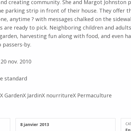
nd creating community. She and Margot Johnston p
e parking strip in front of their house. They offer t
one, anytime ? with messages chalked on the sidewa
s are ready to pick. Neighboring children and adults
garden, harvesting fun along with food, and even ha
o passers-by.
 20 nov. 2010
e standard
X GardenX JardinX nourritureX Permaculture
PUBLIÉ SUR :
8 janvier 2013
CA
En