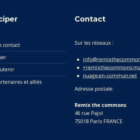
ciper
Contact
Sur les réseaux :
e contact
uer
info@remixthecommon
+remixthecommons:mat
utenir
nuage.en-commun.net
rtenaires et alliés
Adresse postale:
Remix the commons
46 rue Pajol
75018 Paris FRANCE