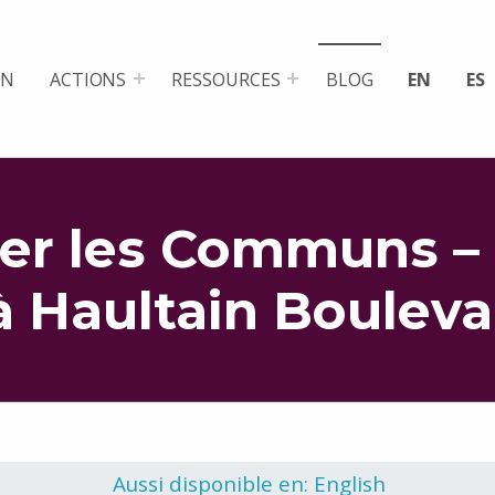
ON
ACTIONS
RESSOURCES
BLOG
EN
ES
er les Communs – 
à Haultain Bouleva
Aussi disponible en: English