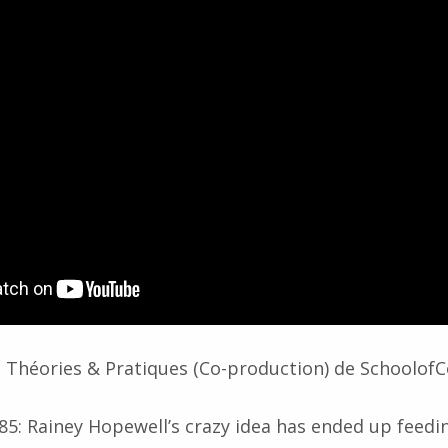
– Théories & Pratiques (Co-production) de Schoolo
: Rainey Hopewell’s crazy idea has ended up feedi