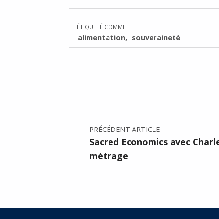
ÉTIQUETÉ COMME :
alimentation
souveraineté
Navigation de l’article
PRÉCÉDENT ARTICLE
Sacred Economics avec Charle
métrage