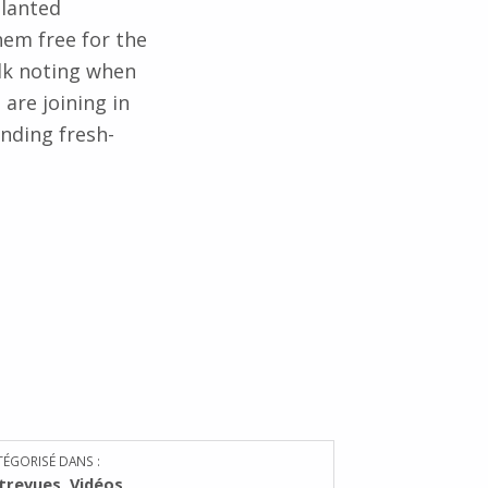
lanted
hem free for the
lk noting when
 are joining in
nding fresh-
TÉGORISÉ DANS :
trevues
,
Vidéos