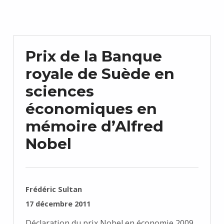
Prix de la Banque
royale de Suède en
sciences
économiques en
mémoire d’Alfred
Nobel
RÉDIGÉ PAR :
Frédéric Sultan
PUBLIÉ SUR :
17 décembre 2011
Déclaration du prix Nobel en économie 2009.