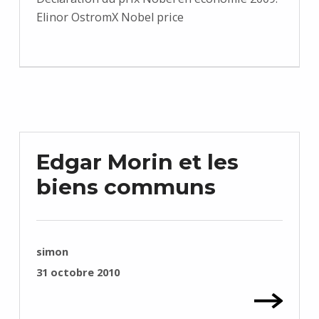
Elinor OstromX Nobel price
Edgar Morin et les
biens communs
RÉDIGÉ PAR :
simon
PUBLIÉ SUR :
31 octobre 2010