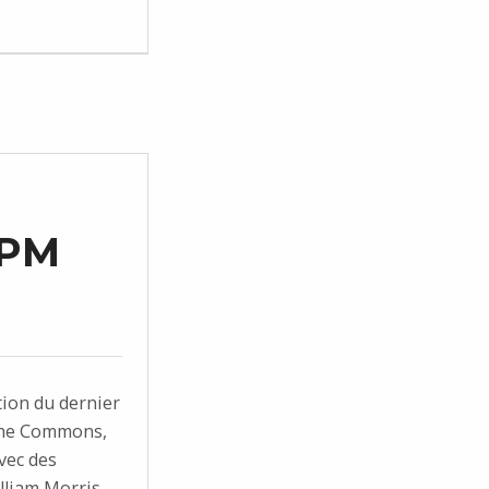
(PM
tion du dernier
 The Commons,
vec des
lliam Morris,