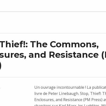
 Thief!: The Commons,
sures, and Resistance 
)
Un ouvrage incontournable ! La publica
n
livre de Peter Linebaugh. Stop, Thief!:
Enclosures, and Resistance (PM Press) a
chapitres sur Karl Marx, les Luddites, Wi