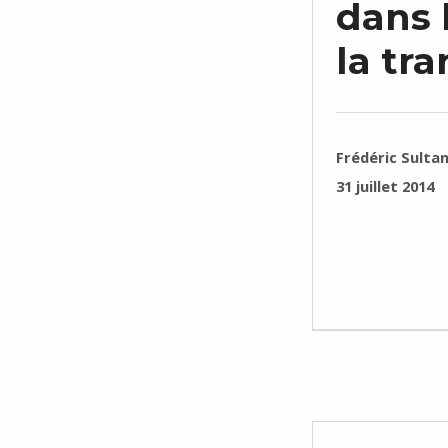
dans l
la tra
RÉDIGÉ PAR :
Frédéric Sulta
PUBLIÉ SUR :
31 juillet 2014