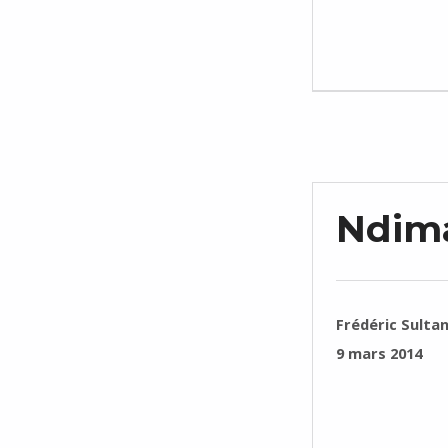
Ndima
RÉDIGÉ PAR :
Frédéric Sulta
PUBLIÉ SUR :
9 mars 2014