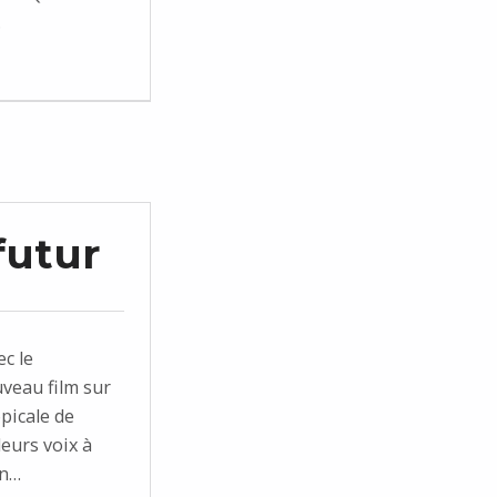
…
futur
c le
uveau film sur
opicale de
eurs voix à
in…