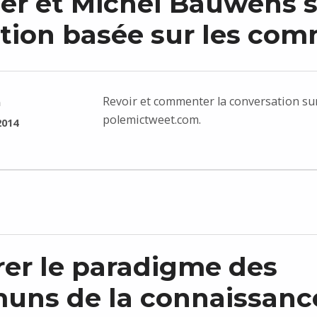
ler et Michel Bauwens s
ition basée sur les co
Revoir et commenter la conversation su
n
polemictweet.com.
2014
rer le paradigme des
ns de la connaissanc