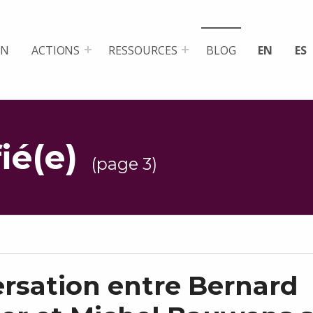
ON
ACTIONS
RESSOURCES
BLOG
EN
ES
fié(e)
(page 3)
rsation entre Bernard