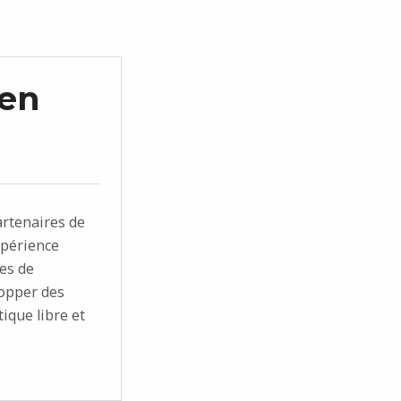
 en
artenaires de
xpérience
res de
opper des
ique libre et