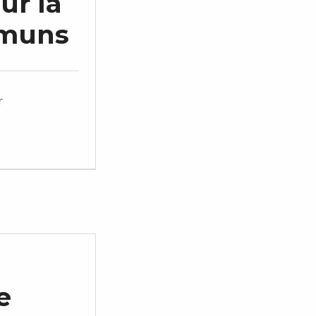
ur la
mmuns
r
e