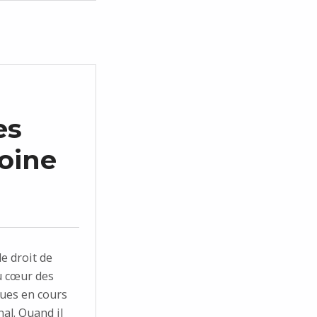
es
oine
e droit de
u cœur des
ques en cours
nal. Quand il