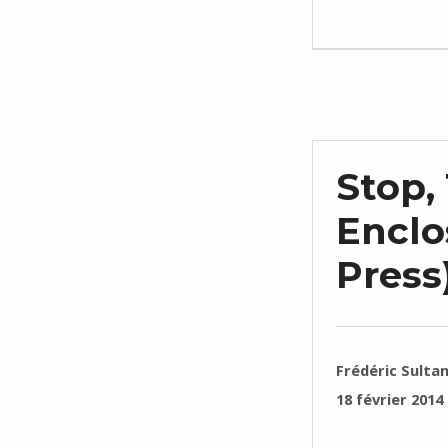
Stop,
Enclo
Press
RÉDIGÉ PAR :
Frédéric Sulta
PUBLIÉ SUR :
18 février 2014