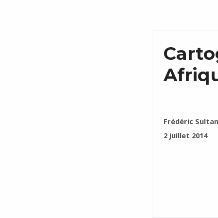
Carto
Afriq
RÉDIGÉ PAR :
Frédéric Sulta
PUBLIÉ SUR :
2 juillet 2014