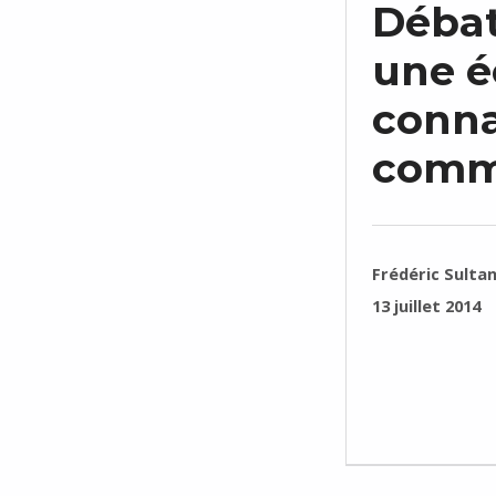
Débat 
une é
conna
comm
RÉDIGÉ PAR :
Frédéric Sulta
PUBLIÉ SUR :
13 juillet 2014