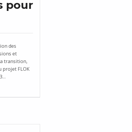
s pour
tion des
sions et
a transition,
u projet FLOK
23…