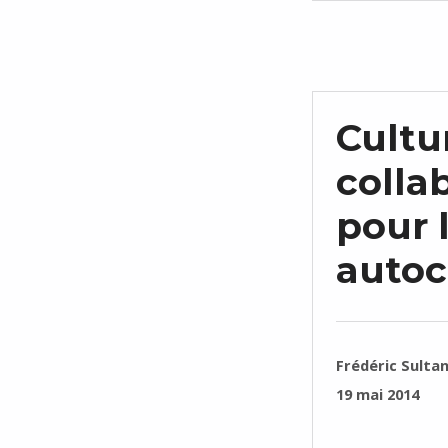
Cultu
colla
pour 
auto
RÉDIGÉ PAR :
Frédéric Sulta
PUBLIÉ SUR :
19 mai 2014