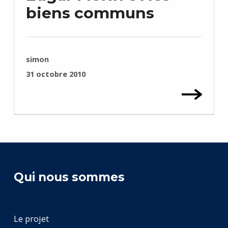
biens communs
RÉDIGÉ PAR :
simon
PUBLIÉ SUR :
31 octobre 2010
Qui nous sommes
Le projet