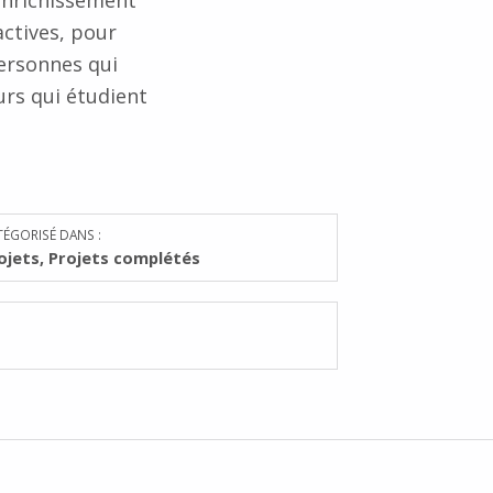
enrichissement
actives, pour
personnes qui
urs qui étudient
TÉGORISÉ DANS :
ojets
,
Projets complétés