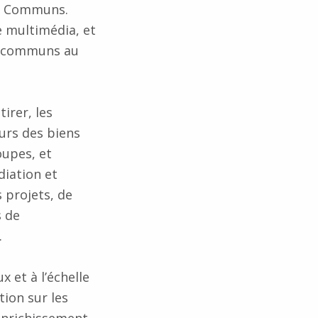
ns Communs.
ve multimédia, et
s communs au
irer, les
urs des biens
oupes, et
diation et
 projets, de
s de
.
x et à l’échelle
tion sur les