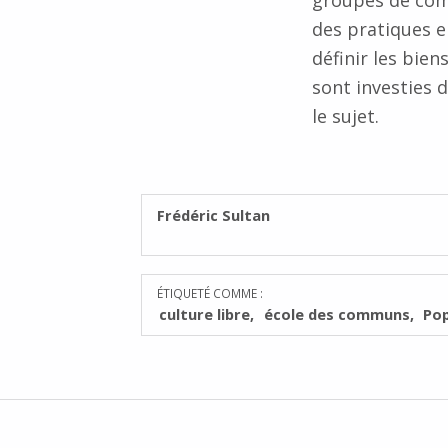
groupes de com
des pratiques e
définir les bie
sont investies 
le sujet.
RÉDIGÉ PAR :
Frédéric Sultan
ÉTIQUETÉ COMME :
culture libre
école des communs
Pop
Navigation de l’article