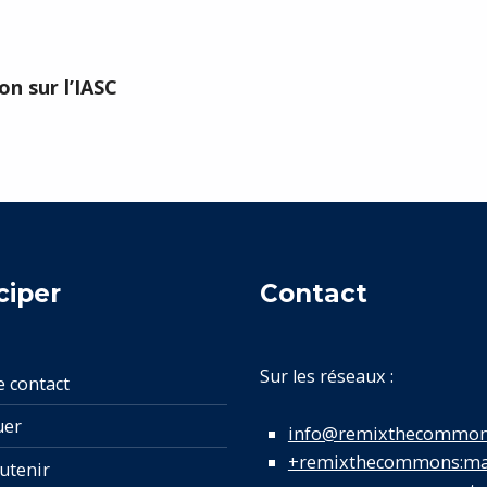
on sur l’IASC
ciper
Contact
Sur les réseaux :
e contact
uer
info@remixthecommon
+remixthecommons:mat
utenir