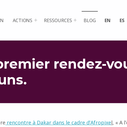
ON
ACTIONS
RESSOURCES
BLOG
EN
ES
premier rendez-vou
uns.
ère
rencontre à Dakar dans le cadre d’
Afropixe
l
, « A 