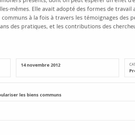
moners présents, dont on peut espérer un effet d’
lles-mêmes. Elle avait adopté des formes de travail 
ns communs à la fois à travers les témoignages des 
dans des pratiques, et les contributions des cherche
PUBLIÉ SUR :
14 novembre 2012
CA
Pr
ulariser les biens communs