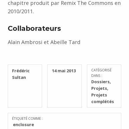
chapitre produit par Remix The Commons en
2010/2011.
Collaborateurs
Alain Ambrosi et Abeille Tard
RÉDIGÉ PAR :
PUBLIÉ SUR :
Frédéric
14 mai 2013
CATÉGORISÉ
DANS :
Sultan
Dossiers
,
Projets
,
Projets
complétés
ÉTIQUETÉ COMME :
enclosure