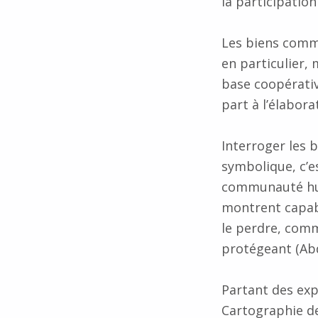
la participatio
Les biens comm
en particulier,
base coopérativ
part à l’élabora
Interroger les 
symbolique, c’
communauté hum
montrent capabl
le perdre, comm
protégeant (Ab
Partant des exp
Cartographie d