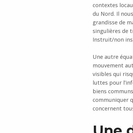
contextes locau
du Nord. Il nou
grandisse de ma
singulières de 
Instruit/non in
Une autre équat
mouvement auto
visibles qui ris
luttes pour l’i
biens communs,
communiquer qui
concernent tous 
Une 