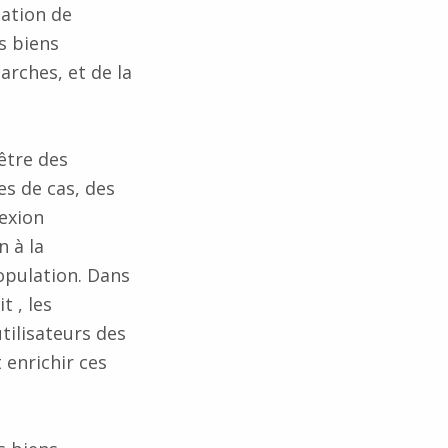
éation de
s biens
rches, et de la
être des
s de cas, des
lexion
n à la
opulation. Dans
t , les
tilisateurs des
 enrichir ces