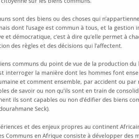
n citoyenne sur les biens communs.
uns sont des biens ou des choses qui n’appartienn
 mais dont l’usage est commun à tous, et la gestion i
e et démocratique, c’est à dire qu’elle permet à ch
tion des règles et des décisions qui l’affectent.
biens communs du point de vue de la production du l
est interroger la manière dont les hommes font ens
aine et comment ensemble, par accident ou par né
es de savoir ou non qu’ils sont en train de consolid
ent ils sont capables ou non d’édifier des biens c
dourahmane Seck).
ériences et des enjeux propres au continent Africain
es Communs en Afrique consiste à développer des 