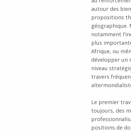
au renforcemen
autour des bie
propositions th
géographique. M
notamment l’iné
plus importante
Afrique, ou mêm
développer un m
niveau stratégiq
travers fréquen
altermondialist
Le premier trav
toujours, des m
professionnalis
positions de do