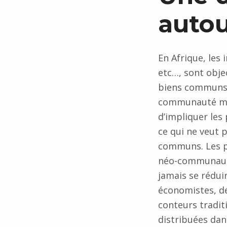
auto
En Afrique, les 
etc…, sont obj
biens communs, 
communauté mond
d’impliquer les
ce qui ne veut p
communs. Les pe
néo-communauta
jamais se rédui
économistes, de
conteurs tradit
distribuées dan