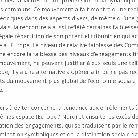
t des capacités de compréhension de la dynamique 
ns communs. Ce mouvement a fait montre d’une réel
éoriques dans des aspects divers, de même qu’une 
ais, la rencontre a aussi reflété certaines faiblesse
gale répartition de son potentiel tribunicien qui a
 à l’Europe. Le niveau de relative faiblesse des Co
e encore la faiblesse des niveaux d’engagements fi
ouvement, ne peuvent justifier à eux seuls une telle
ue, il y a une alternative à opérer afin de ne pas r
ts du mouvement plus global de l’économie sociale
e.
ers à éviter concerne la tendance aux enrôlements à
êmes espace (Europe / Nord) et ensuite les excès de
ation des engagements, qui se traduisent par le re
mination symboliques et de la distinction sociale da