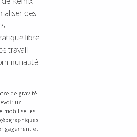
s de Remix
maliser des
s,
atique libre
e travail
 communauté,
tre de gravité
cevoir un
e mobilise les
s géographiques
l’engagement et