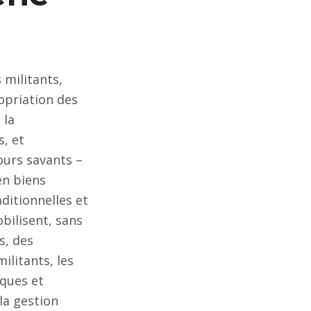
 militants,
opriation des
 la
, et
ours savants –
en biens
ditionnelles et
ilisent, sans
s, des
ilitants, les
iques et
la gestion