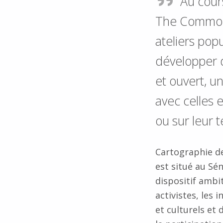
Au cour
The Commons 
ateliers pop
développer d
et ouvert, u
avec celles 
ou sur leur te
Cartographie de
est situé au Sén
dispositif ambi
activistes, les 
et culturels et