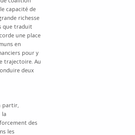
de coalition
le capacité de
grande richesse
s que traduit
ccorde une place
mmuns en
nanciers pour y
 trajectoire. Au
econduire deux
 partir,
 la
nforcement des
ns les