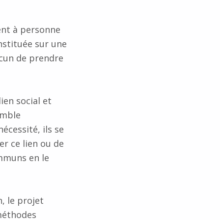
ent à personne
nstituée sur une
acun de prendre
ien social et
emble
cessité, ils se
er ce lien ou de
ommuns en le
, le projet
méthodes