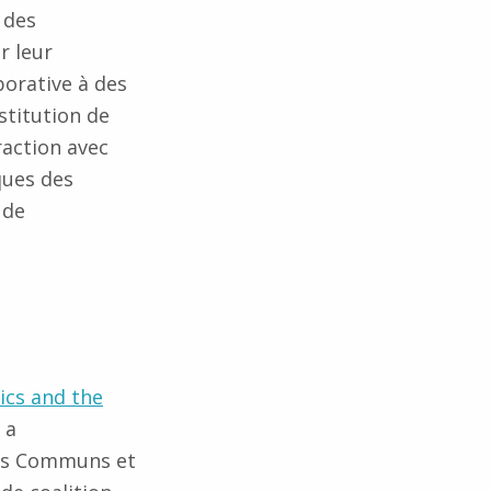
 des
r leur
borative à des
stitution de
raction avec
ques des
 de
ics and the
 a
ens Communs et