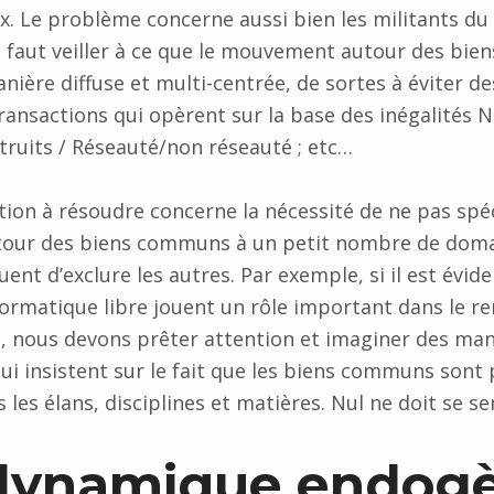
x. Le problème concerne aussi bien les militants du
s faut veiller à ce que le mouvement autour des bi
nière diffuse et multi-centrée, de sortes à éviter d
transactions qui opèrent sur la base des inégalités N
struits / Réseauté/non réseauté ; etc…
ion à résoudre concerne la nécessité de ne pas spéci
ur des biens communs à un petit nombre de doma
quent d’exclure les autres. Par exemple, si il est évid
nformatique libre jouent un rôle important dans le 
 nous devons prêter attention et imaginer des man
 insistent sur le fait que les biens communs sont 
les élans, disciplines et matières. Nul ne doit se sen
dynamique endog