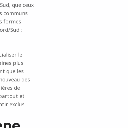
 Sud, que ceux
ens communs
es formes
ord/Sud ;
aliser le
ines plus
ent que les
renouveau des
ières de
partout et
tir exclus.
ène