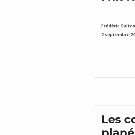
RÉDIGÉ PAR :
Frédéric Sulta
PUBLIÉ SUR :
2 septembre 2
Les c
plané