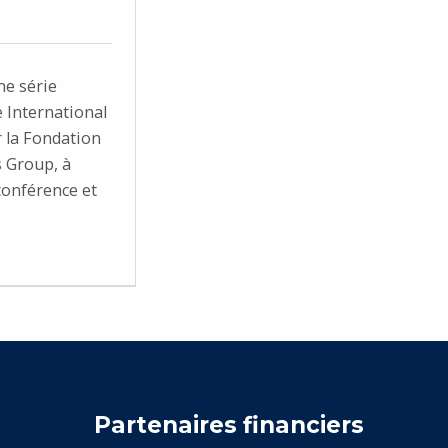
ne série
e International
 la Fondation
s Group, à
conférence et
Partenaires financiers