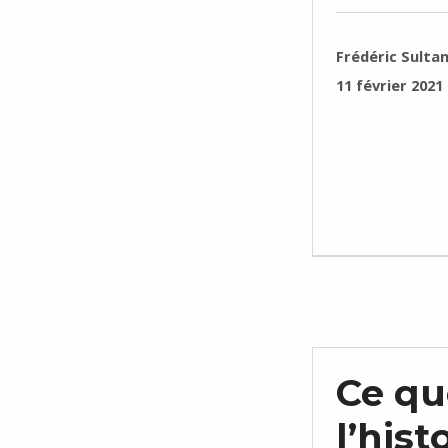
RÉDIGÉ PAR :
Frédéric Sulta
PUBLIÉ SUR :
11 février 2021
Ce qu
l’his