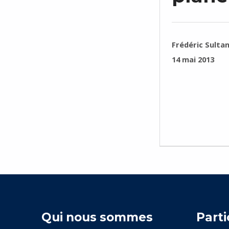
RÉDIGÉ PAR :
Frédéric Sulta
PUBLIÉ SUR :
14 mai 2013
Qui nous sommes
Parti