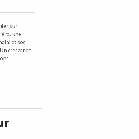
nier sur
léro, une
dial et des
 Un crescendo
ions.…
ur