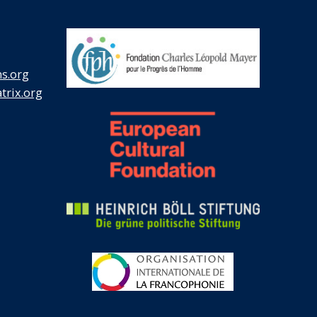
s.org
rix.org