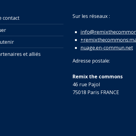
Sur les réseaux :
e contact
uer
info@remixthecommon
+remixthecommons:mat
utenir
nuage.en-commun.net
rtenaires et alliés
Adresse postale:
Remix the commons
46 rue Pajol
75018 Paris FRANCE