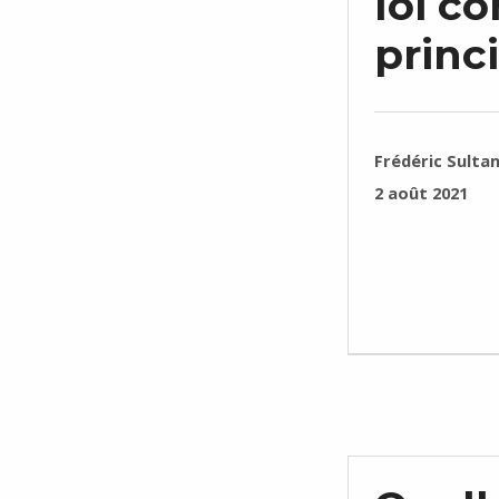
loi c
princ
RÉDIGÉ PAR :
Frédéric Sulta
PUBLIÉ SUR :
2 août 2021