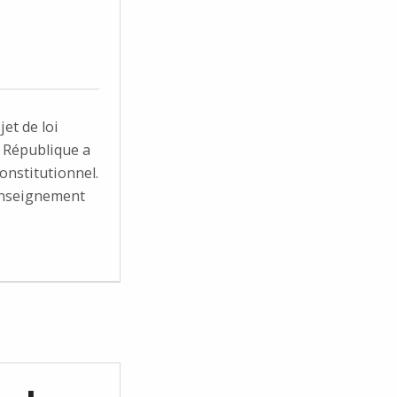
et de loi
a République a
Constitutionnel.
l’enseignement