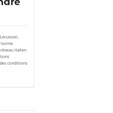
ndre
Lecussan,
ersonne
 réseau italien
tions
des conditions