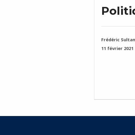
Polit
RÉDIGÉ PAR :
Frédéric Sulta
PUBLIÉ SUR :
11 février 2021