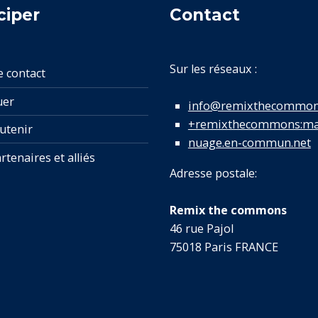
ciper
Contact
Sur les réseaux :
e contact
uer
info@remixthecommon
+remixthecommons:mat
utenir
nuage.en-commun.net
rtenaires et alliés
Adresse postale:
Remix the commons
46 rue Pajol
75018 Paris FRANCE