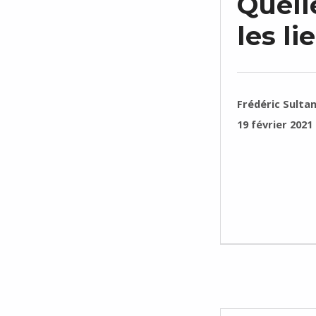
Quell
les l
RÉDIGÉ PAR :
Frédéric Sulta
PUBLIÉ SUR :
19 février 2021