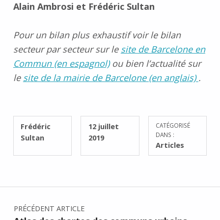
Alain Ambrosi et Frédéric Sultan
Pour un bilan plus exhaustif voir le bilan
secteur par secteur sur le
site de Barcelone en
Commun (en espagnol)
ou bien l’actualité sur
le
site de la mairie de Barcelone (en anglais)
.
RÉDIGÉ PAR :
PUBLIÉ SUR :
Frédéric
12 juillet
CATÉGORISÉ
DANS :
Sultan
2019
Articles
Navigation de l’article
PRÉCÉDENT ARTICLE