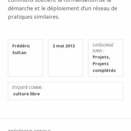
démarche et le déploiement d’un réseau de
pratiques similaires.
RÉDIGÉ PAR :
PUBLIÉ SUR :
Frédéric
2 mai 2013
CATÉGORISÉ
DANS :
Sultan
Projets
,
Projets
complétés
ÉTIQUETÉ COMME :
culture libre
Navigation de l’article