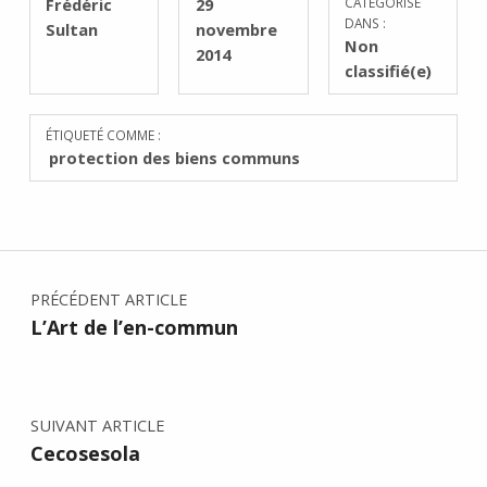
RÉDIGÉ PAR :
PUBLIÉ SUR :
Frédéric
29
CATÉGORISÉ
DANS :
Sultan
novembre
Non
2014
classifié(e)
ÉTIQUETÉ COMME :
protection des biens communs
Navigation de l’article
PRÉCÉDENT ARTICLE
L’Art de l’en-commun
SUIVANT ARTICLE
Cecosesola