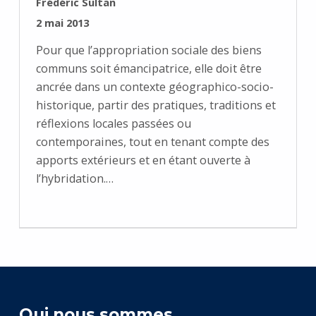
RÉDIGÉ PAR :
Frédéric Sultan
PUBLIÉ SUR :
2 mai 2013
Pour que l’appropriation sociale des biens
communs soit émancipatrice, elle doit être
ancrée dans un contexte géographico-socio-
historique, partir des pratiques, traditions et
réflexions locales passées ou
contemporaines, tout en tenant compte des
apports extérieurs et en étant ouverte à
l’hybridation.…
Qui nous sommes