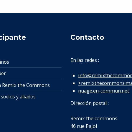
cipante
Contacto
En las redes :
anos
uer
info@remixthecommon
+remixthecommons:mat
a Remix the Commons
nuage.en-commun.net
socios y aliados
Dirección postal :
Remix the commons
46 rue Pajol