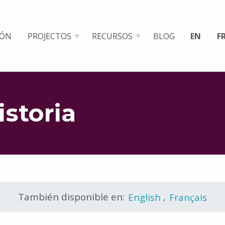
IÓN
PROJECTOS
RECURSOS
BLOG
EN
F
istoria
También disponible en:
English
,
Français