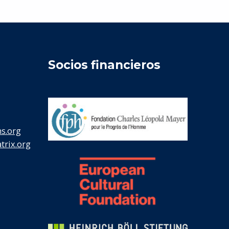
Socios financieros
s.org
rix.org