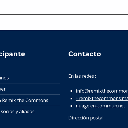
cipante
Contacto
En las redes :
anos
uer
info@remixthecommon
+remixthecommons:mat
a Remix the Commons
nuage.en-commun.net
socios y aliados
Dirección postal :