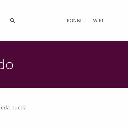
KONBIT
WIKI
R
ado
queda pueda