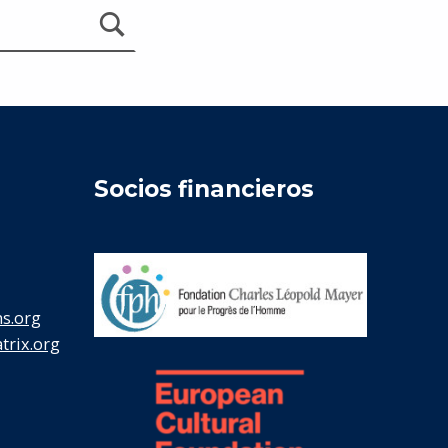
Socios financieros
s.org
rix.org